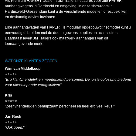
Als Premium HAPERT Dealer is JM Trailers hét adres voor alle HAPERT
aanhangwagens in Dordrecht en omgeving. In onze showroom in
Hardinxveld-Giessendam kunt u de verschillende modellen direct bekijken
en deskundig advies inwinnen.
Elke aanhangwagen van HAPERT is modulair opgebouwd: het model kunt u
eenvoudig uitbreiden met de door u gewenste opties en accessoires.
Daarnaast levert JM Trailers ook maatwerk aanhangers van dit
toonaangevende merk.
WAT ONZE KLANTEN ZEGGEN
Wim van Middelkoop
⭐⭐⭐⭐⭐
"Erg klantvriendelijk en meedenkend personeel. De juiste oplossing biedend
voor uiteenlopende vraagstukken"
Kris
⭐⭐⭐⭐⭐
"
Zeer vriendelijk en behulpzaam personeel en heel erg veel keus.
"
Jan Rook
⭐⭐⭐⭐⭐
"Ook goed
.
"