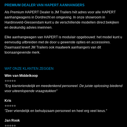
PREMIUM DEALER VAN HAPERT AANHANGERS
Als Premium HAPERT Dealer is JM Trailers hét adres voor alle HAPERT
aanhangwagens in Dordrecht en omgeving. In onze showroom in
Hardinxveld-Giessendam kunt u de verschillende modellen direct bekijken
en deskundig advies inwinnen.
Elke aanhangwagen van HAPERT is modulair opgebouwd: het model kunt u
eenvoudig uitbreiden met de door u gewenste opties en accessoires.
Daarnaast levert JM Trailers ook maatwerk aanhangers van dit
toonaangevende merk.
WAT ONZE KLANTEN ZEGGEN
Wim van Middelkoop
⭐⭐⭐⭐⭐
"Erg klantvriendelijk en meedenkend personeel. De juiste oplossing biedend
voor uiteenlopende vraagstukken"
Kris
⭐⭐⭐⭐⭐
"
Zeer vriendelijk en behulpzaam personeel en heel erg veel keus.
"
Jan Rook
⭐⭐⭐⭐⭐