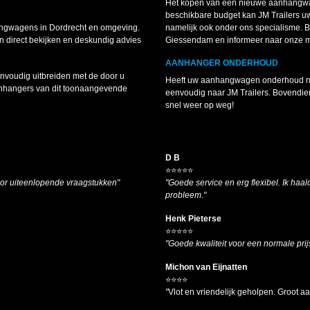
Het kopen van een nieuwe aanhangwag
beschikbare budget kan JM Trailers 
angwagens in Dordrecht en omgeving.
namelijk ook onder ons specialisme.
 direct bekijken en deskundig advies
Giessendam en informeer naar onze 
AANHANGER ONDERHOUD
voudig uitbreiden met de door u
Heeft uw aanhangwagen onderhoud nodi
anhangers van dit toonaangevende
eenvoudig naar JM Trailers. Bovendie
snel weer op weg!
D B
⭐⭐⭐⭐⭐
oor uiteenlopende vraagstukken"
"Goede service en erg flexibel. Ik haald
probleem
.
"
Henk Pieterse
⭐⭐⭐⭐⭐
"Goede kwaliteit voor een normale prij
Michon van Eijnatten
⭐⭐⭐⭐
"
Vlot en vriendelijk geholpen. Groot 