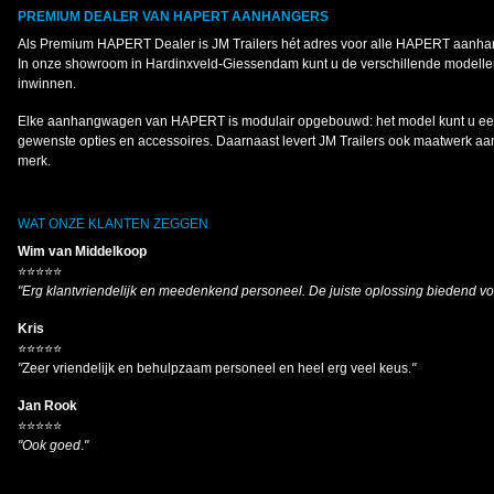
PREMIUM DEALER VAN HAPERT AANHANGERS
Als Premium HAPERT Dealer is JM Trailers hét adres voor alle HAPERT aanh
In onze showroom in Hardinxveld-Giessendam kunt u de verschillende modellen
inwinnen.
Elke aanhangwagen van HAPERT is modulair opgebouwd: het model kunt u een
gewenste opties en accessoires. Daarnaast levert JM Trailers ook maatwerk a
merk.
WAT ONZE KLANTEN ZEGGEN
Wim van Middelkoop
⭐⭐⭐⭐⭐
"Erg klantvriendelijk en meedenkend personeel. De juiste oplossing biedend v
Kris
⭐⭐⭐⭐⭐
"
Zeer vriendelijk en behulpzaam personeel en heel erg veel keus.
"
Jan Rook
⭐⭐⭐⭐⭐
"Ook goed
.
"