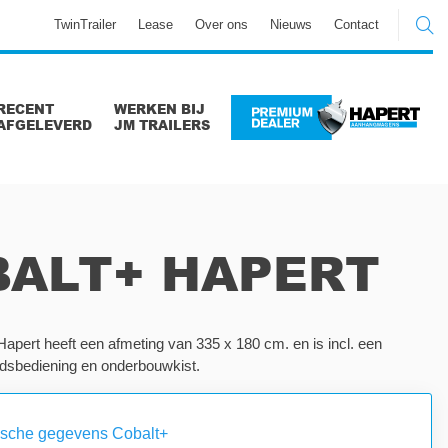
TwinTrailer
Lease
Over ons
Nieuws
Contact
RECENT
WERKEN BIJ
AFGELEVERD
JM TRAILERS
BALT+ HAPERT
apert heeft een afmeting van 335 x 180 cm. en is incl. een
ndsbediening en onderbouwkist.
ische gegevens Cobalt+