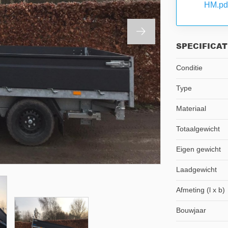
HM.pd
SPECIFICAT
Conditie
Type
Materiaal
Totaalgewicht
Eigen gewicht
Laadgewicht
Afmeting (l x b)
Bouwjaar