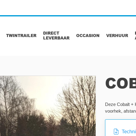
DIRECT
TWINTRAILER
OCCASION
VERHUUR
LEVERBAAR
CO
Deze Cobalt + H
voorhek, afsta
Techn