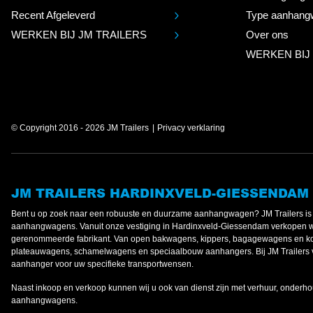
Recent Afgeleverd
Type aanhang
WERKEN BIJ JM TRAILERS
Over ons
WERKEN BIJ
© Copyright 2016 - 2026 JM Trailers
Privacy verklaring
JM TRAILERS HARDINXVELD-GIESSENDAM
Bent u op zoek naar een robuuste en duurzame aanhangwagen? JM Trailers 
aanhangwagens. Vanuit onze vestiging in Hardinxveld-Giessendam verkopen 
gerenommeerde fabrikant. Van open bakwagens, kippers, bagagewagens en koe
plateauwagens, schamelwagens en speciaalbouw aanhangers. Bij JM Trailers v
aanhanger voor uw specifieke transportwensen.
Naast inkoop en verkoop kunnen wij u ook van dienst zijn met verhuur, onderho
aanhangwagens.