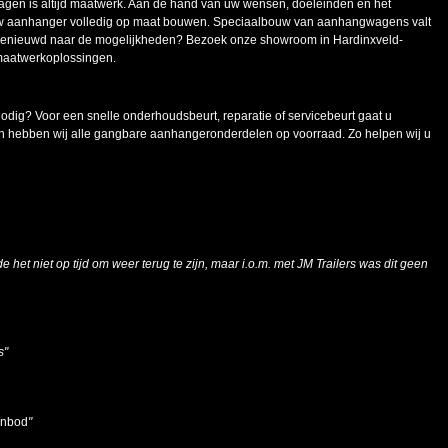
en is altijd maatwerk. Aan de hand van uw wensen, doeleinden en het
uw aanhanger volledig op maat bouwen. Speciaalbouw van aanhangwagens valt
 Benieuwd naar de mogelijkheden? Bezoek onze showroom in Hardinxveld-
maatwerkoplossingen.
g? Voor een snelle onderhoudsbeurt, reparatie of servicebeurt gaat u
n hebben wij alle gangbare aanhangeronderdelen op voorraad. Zo helpen wij u
e het niet op tijd om weer terug te zijn, maar i.o.m. met JM Trailers was dit geen
s"
aanbod
"