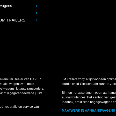
wagens
 JM TRAILERS
is Premium Dealer van HAPERT
JM Trailers zorgt altijd voor een optim
we alle wagens van deze
Hardinxveld-Giessendam kunnen zakelij
lwagens, tot autotransporters,
Binnen het assortiment open aanhang
indt u gegarandeerd de juiste
autoambulances. Het aanbod van gesl
laadbak, praktische bagagewagens e
ud, reparatie en service van
MAATWERK IN AANHANGWAGENS