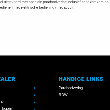
l uitgevoerd met speciale paraboolvering inclusief schokbrekers en b
edienen met elektrische bediening (met accu).
EALER
HANDIGE LINKS
Paraboolvering
RDW
ns
n kopen