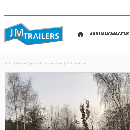
AANHANGWAGENS
Home
Recent Afgeleverd
Hapert kipper
Cobalt+ Hapert