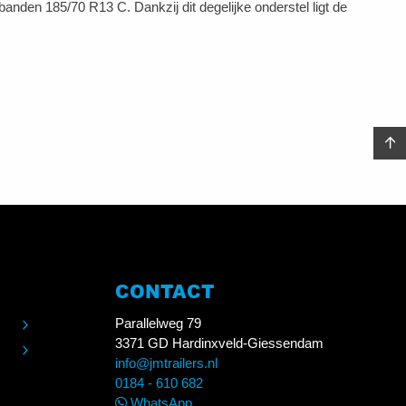
anden 185/70 R13 C. Dankzij dit degelijke onderstel ligt de
CONTACT
Parallelweg 79
3371 GD Hardinxveld-Giessendam
info@jmtrailers.nl
0184 - 610 682
WhatsApp