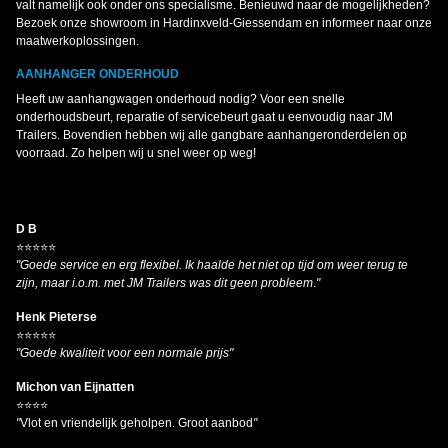
valt namelijk ook onder ons specialisme. Benieuwd naar de mogelijkheden?
Bezoek onze showroom in Hardinxveld-Giessendam en informeer naar onze
maatwerkoplossingen.
AANHANGER ONDERHOUD
Heeft uw aanhangwagen onderhoud nodig? Voor een snelle
onderhoudsbeurt, reparatie of servicebeurt gaat u eenvoudig naar JM
Trailers. Bovendien hebben wij alle gangbare aanhangeronderdelen op
voorraad. Zo helpen wij u snel weer op weg!
D B
⭐⭐⭐⭐⭐
"Goede service en erg flexibel. Ik haalde het niet op tijd om weer terug te
zijn, maar i.o.m. met JM Trailers was dit geen probleem
.
"
Henk Pieterse
⭐⭐⭐⭐⭐
"Goede kwaliteit voor een normale prijs"
Michon van Eijnatten
⭐⭐⭐⭐
"
Vlot en vriendelijk geholpen. Groot aanbod
"