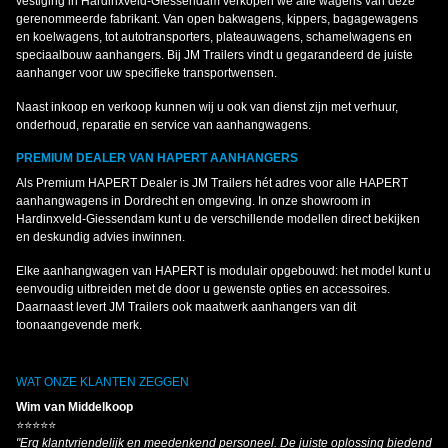
vestiging in Hardinxveld-Giessendam verkopen we alle wagens van deze
gerenommeerde fabrikant. Van open bakwagens, kippers, bagagewagens
en koelwagens, tot autotransporters, plateauwagens, schamelwagens en
speciaalbouw aanhangers. Bij JM Trailers vindt u gegarandeerd de juiste
aanhanger voor uw specifieke transportwensen.
Naast inkoop en verkoop kunnen wij u ook van dienst zijn met verhuur,
onderhoud, reparatie en service van aanhangwagens.
PREMIUM DEALER VAN HAPERT AANHANGERS
Als Premium HAPERT Dealer is JM Trailers hét adres voor alle HAPERT
aanhangwagens in Dordrecht en omgeving. In onze showroom in
Hardinxveld-Giessendam kunt u de verschillende modellen direct bekijken
en deskundig advies inwinnen.
Elke aanhangwagen van HAPERT is modulair opgebouwd: het model kunt u
eenvoudig uitbreiden met de door u gewenste opties en accessoires.
Daarnaast levert JM Trailers ook maatwerk aanhangers van dit
toonaangevende merk.
WAT ONZE KLANTEN ZEGGEN
Wim van Middelkoop
⭐⭐⭐⭐⭐
"Erg klantvriendelijk en meedenkend personeel. De juiste oplossing biedend