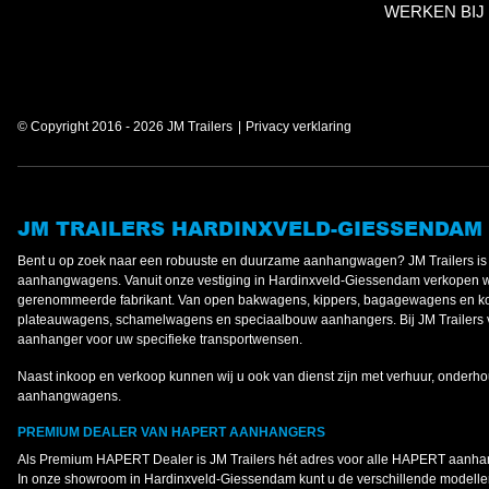
WERKEN BIJ
© Copyright 2016 - 2026 JM Trailers
Privacy verklaring
JM TRAILERS HARDINXVELD-GIESSENDAM
Bent u op zoek naar een robuuste en duurzame aanhangwagen? JM Trailers 
aanhangwagens. Vanuit onze vestiging in Hardinxveld-Giessendam verkopen 
gerenommeerde fabrikant. Van open bakwagens, kippers, bagagewagens en koe
plateauwagens, schamelwagens en speciaalbouw aanhangers. Bij JM Trailers v
aanhanger voor uw specifieke transportwensen.
Naast inkoop en verkoop kunnen wij u ook van dienst zijn met verhuur, onderho
aanhangwagens.
PREMIUM DEALER VAN HAPERT AANHANGERS
Als Premium HAPERT Dealer is JM Trailers hét adres voor alle HAPERT aanh
In onze showroom in Hardinxveld-Giessendam kunt u de verschillende modellen