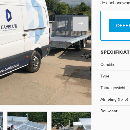
de aanhangwage
OFFE
SPECIFICAT
Conditie
Type
Totaalgewicht
Afmeting (l x b)
Bouwjaar