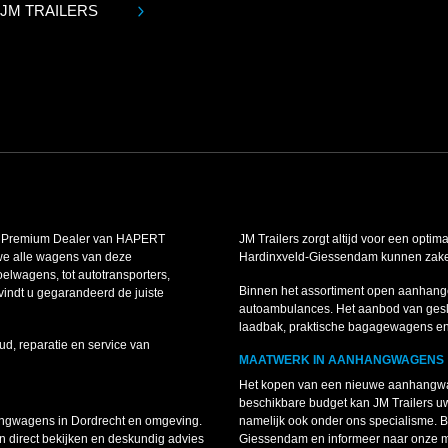
 JM TRAILERS
is Premium Dealer van HAPERT
JM Trailers zorgt altijd voor een optim
we alle wagens van deze
Hardinxveld-Giessendam kunnen zakelij
lwagens, tot autotransporters,
Binnen het assortiment open aanhang
indt u gegarandeerd de juiste
autoambulances. Het aanbod van gesl
laadbak, praktische bagagewagens e
ud, reparatie en service van
MAATWERK IN AANHANGWAGENS
Het kopen van een nieuwe aanhangwag
beschikbare budget kan JM Trailers 
angwagens in Dordrecht en omgeving.
namelijk ook onder ons specialisme.
 direct bekijken en deskundig advies
Giessendam en informeer naar onze 