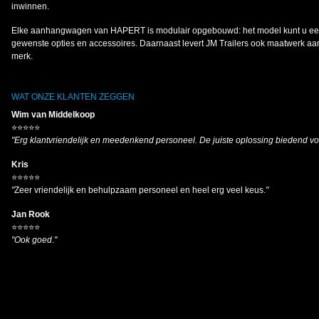
inwinnen.
Elke aanhangwagen van HAPERT is modulair opgebouwd: het model kunt u een
gewenste opties en accessoires. Daarnaast levert JM Trailers ook maatwerk a
merk.
WAT ONZE KLANTEN ZEGGEN
Wim van Middelkoop
⭐⭐⭐⭐⭐
"Erg klantvriendelijk en meedenkend personeel. De juiste oplossing biedend v
Kris
⭐⭐⭐⭐⭐
"
Zeer vriendelijk en behulpzaam personeel en heel erg veel keus.
"
Jan Rook
⭐⭐⭐⭐⭐
"Ook goed
.
"