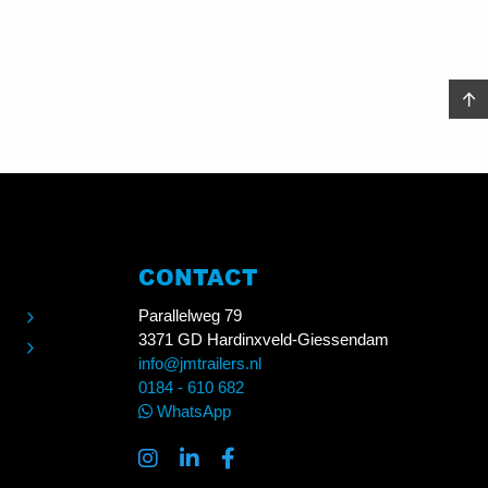
CONTACT
Parallelweg 79
3371 GD Hardinxveld-Giessendam
info@jmtrailers.nl
0184 - 610 682
WhatsApp