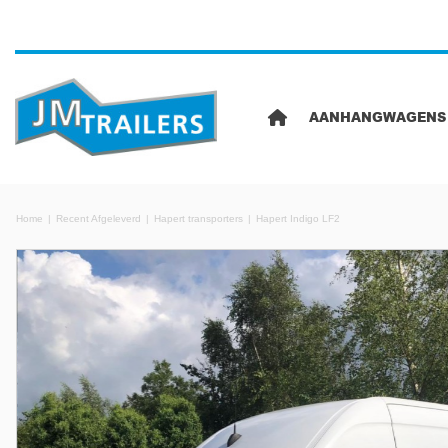
AANHANGWAGENS
Home
Recent Afgeleverd
Hapert transporters
Hapert Indigo LF2