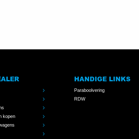
EALER
HANDIGE LINKS
Paraboolvering
RDW
ns
n kopen
wagens