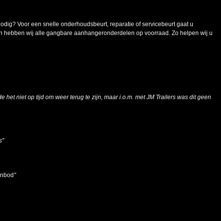
g? Voor een snelle onderhoudsbeurt, reparatie of servicebeurt gaat u
n hebben wij alle gangbare aanhangeronderdelen op voorraad. Zo helpen wij u
e het niet op tijd om weer terug te zijn, maar i.o.m. met JM Trailers was dit geen
s"
aanbod
"