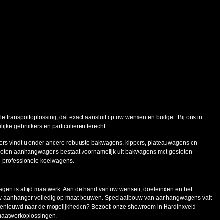
ale transportoplossing, dat exact aansluit op uw wensen en budget. Bij ons in
ke gebruikers en particulieren terecht.
ers vindt u onder andere robuuste bakwagens, kippers, plateauwagens en
oten aanhangwagens bestaat voornamelijk uit bakwagens met gesloten
n professionele koelwagens.
en is altijd maatwerk. Aan de hand van uw wensen, doeleinden en het
uw aanhanger volledig op maat bouwen. Speciaalbouw van aanhangwagens valt
 Benieuwd naar de mogelijkheden? Bezoek onze showroom in Hardinxveld-
maatwerkoplossingen.