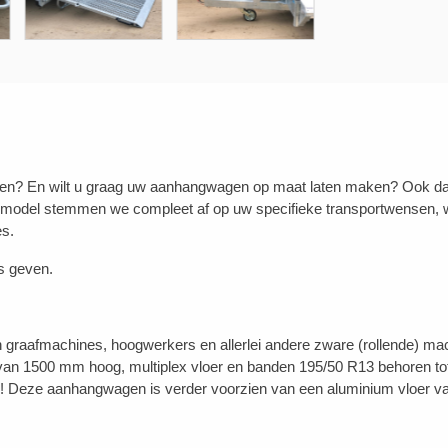
n? En wilt u graag uw aanhangwagen op maat laten maken? Ook dat is
 model stemmen we compleet af op uw specifieke transportwensen, w
es.
s geven.
an graafmachines, hoogwerkers en allerlei andere zware (rollende) ma
 van 1500 mm hoog, multiplex vloer en banden 195/50 R13 behoren tot 
eze aanhangwagen is verder voorzien van een aluminium vloer van 