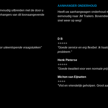
AANHANGER ONDERHOUD
voudig uitbreiden met de door u
Heeft uw aanhangwagen onderhoud nodi
anhangers van dit toonaangevende
eenvoudig naar JM Trailers. Bovendie
snel weer op weg!
D B
⭐⭐⭐⭐⭐
oor uiteenlopende vraagstukken"
"Goede service en erg flexibel. Ik haald
probleem
.
"
Henk Pieterse
⭐⭐⭐⭐⭐
"Goede kwaliteit voor een normale prij
Michon van Eijnatten
⭐⭐⭐⭐
"
Vlot en vriendelijk geholpen. Groot 