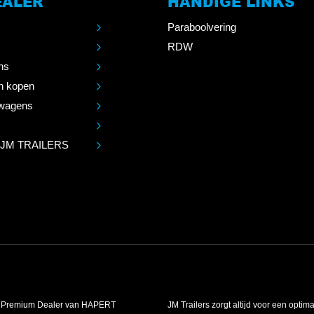
EALER
HANDIGE LINKS
Paraboolvering
RDW
ns
n kopen
wagens
 JM TRAILERS
is Premium Dealer van HAPERT
JM Trailers zorgt altijd voor een optim