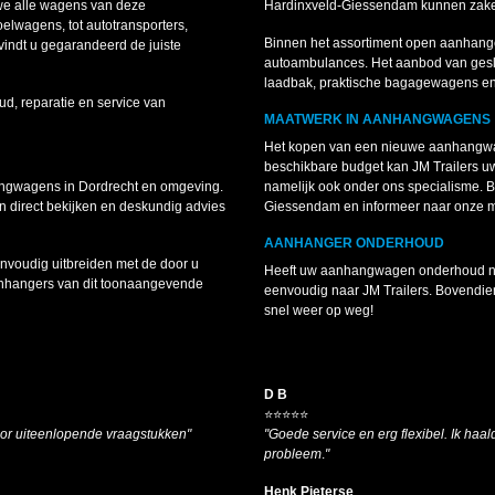
we alle wagens van deze
Hardinxveld-Giessendam kunnen zakelij
lwagens, tot autotransporters,
Binnen het assortiment open aanhang
indt u gegarandeerd de juiste
autoambulances. Het aanbod van gesl
laadbak, praktische bagagewagens e
ud, reparatie en service van
MAATWERK IN AANHANGWAGENS
Het kopen van een nieuwe aanhangwag
beschikbare budget kan JM Trailers 
angwagens in Dordrecht en omgeving.
namelijk ook onder ons specialisme.
 direct bekijken en deskundig advies
Giessendam en informeer naar onze 
AANHANGER ONDERHOUD
voudig uitbreiden met de door u
Heeft uw aanhangwagen onderhoud nodi
anhangers van dit toonaangevende
eenvoudig naar JM Trailers. Bovendie
snel weer op weg!
D B
⭐⭐⭐⭐⭐
oor uiteenlopende vraagstukken"
"Goede service en erg flexibel. Ik haald
probleem
.
"
Henk Pieterse