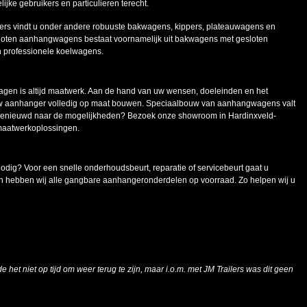
ke gebruikers en particulieren terecht.
ers vindt u onder andere robuuste bakwagens, kippers, plateauwagens en
oten aanhangwagens bestaat voornamelijk uit bakwagens met gesloten
n professionele koelwagens.
en is altijd maatwerk. Aan de hand van uw wensen, doeleinden en het
uw aanhanger volledig op maat bouwen. Speciaalbouw van aanhangwagens valt
 Benieuwd naar de mogelijkheden? Bezoek onze showroom in Hardinxveld-
maatwerkoplossingen.
g? Voor een snelle onderhoudsbeurt, reparatie of servicebeurt gaat u
n hebben wij alle gangbare aanhangeronderdelen op voorraad. Zo helpen wij u
e het niet op tijd om weer terug te zijn, maar i.o.m. met JM Trailers was dit geen