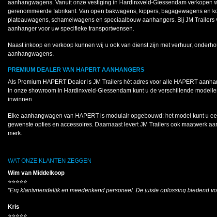
aanhangwagens. Vanuit onze vestiging in Hardinxveld-Giessendam verkopen 
gerenommeerde fabrikant. Van open bakwagens, kippers, bagagewagens en koe
plateauwagens, schamelwagens en speciaalbouw aanhangers. Bij JM Trailers v
aanhanger voor uw specifieke transportwensen.
Naast inkoop en verkoop kunnen wij u ook van dienst zijn met verhuur, onderho
aanhangwagens.
PREMIUM DEALER VAN HAPERT AANHANGERS
Als Premium HAPERT Dealer is JM Trailers hét adres voor alle HAPERT aanh
In onze showroom in Hardinxveld-Giessendam kunt u de verschillende modellen
inwinnen.
Elke aanhangwagen van HAPERT is modulair opgebouwd: het model kunt u een
gewenste opties en accessoires. Daarnaast levert JM Trailers ook maatwerk a
merk.
WAT ONZE KLANTEN ZEGGEN
Wim van Middelkoop
⭐⭐⭐⭐⭐
"Erg klantvriendelijk en meedenkend personeel. De juiste oplossing biedend v
Kris
⭐⭐⭐⭐⭐