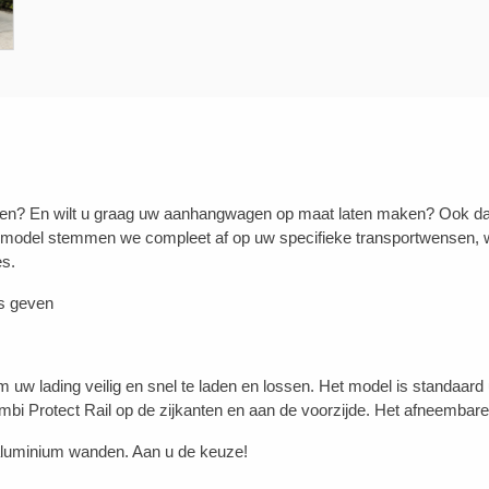
n? En wilt u graag uw aanhangwagen op maat laten maken? Ook dat is
 model stemmen we compleet af op uw specifieke transportwensen, w
es.
es geven
om uw lading veilig en snel te laden en lossen. Het model is standaa
mbi Protect Rail op de zijkanten en aan de voorzijde. Het afneembare
f aluminium wanden. Aan u de keuze!