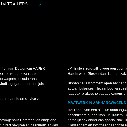
 JM TRAILERS
is Premium Dealer van HAPERT
JM Trailers zorgt altijd voor een optim
we alle wagens van deze
Hardinxveld-Giessendam kunnen zakelij
lwagens, tot autotransporters,
Binnen het assortiment open aanhang
indt u gegarandeerd de juiste
autoambulances. Het aanbod van gesl
laadbak, praktische bagagewagens e
ud, reparatie en service van
MAATWERK IN AANHANGWAGENS
Het kopen van een nieuwe aanhangwag
beschikbare budget kan JM Trailers 
angwagens in Dordrecht en omgeving.
namelijk ook onder ons specialisme.
 direct bekijken en deskundig advies
Giessendam en informeer naar onze 