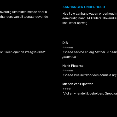
AANHANGER ONDERHOUD
voudig uitbreiden met de door u
Heeft uw aanhangwagen onderhoud nodi
anhangers van dit toonaangevende
eenvoudig naar JM Trailers. Bovendie
snel weer op weg!
D B
⭐⭐⭐⭐⭐
oor uiteenlopende vraagstukken"
"Goede service en erg flexibel. Ik haald
probleem
.
"
Henk Pieterse
⭐⭐⭐⭐⭐
"Goede kwaliteit voor een normale prij
Michon van Eijnatten
⭐⭐⭐⭐
"
Vlot en vriendelijk geholpen. Groot 