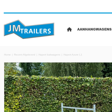
AANHANGWAGENS
Home
Recent Afgeleverd
Hapert bakwagens
Hapert Azure L1