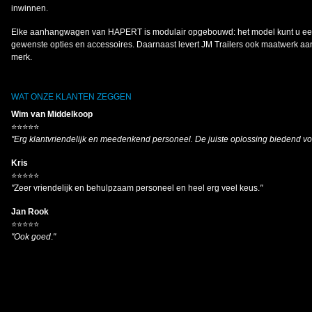
inwinnen.
Elke aanhangwagen van HAPERT is modulair opgebouwd: het model kunt u een
gewenste opties en accessoires. Daarnaast levert JM Trailers ook maatwerk a
merk.
WAT ONZE KLANTEN ZEGGEN
Wim van Middelkoop
⭐⭐⭐⭐⭐
"Erg klantvriendelijk en meedenkend personeel. De juiste oplossing biedend v
Kris
⭐⭐⭐⭐⭐
"
Zeer vriendelijk en behulpzaam personeel en heel erg veel keus.
"
Jan Rook
⭐⭐⭐⭐⭐
"Ook goed
.
"