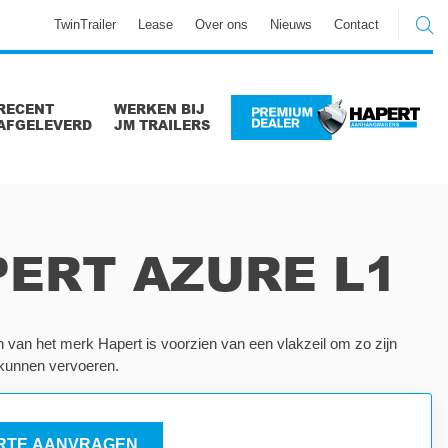
TwinTrailer
Lease
Over ons
Nieuws
Contact
RECENT
WERKEN BIJ
AFGELEVERD
JM TRAILERS
ERT AZURE L1
van het merk Hapert is voorzien van een vlakzeil om zo zijn
 kunnen vervoeren.
RTE AANVRAGEN