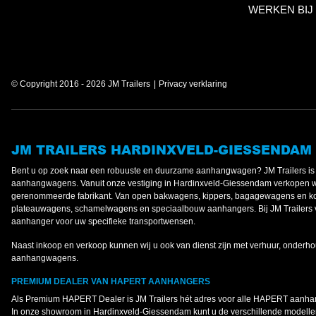
WERKEN BIJ
© Copyright 2016 - 2026 JM Trailers
Privacy verklaring
JM TRAILERS HARDINXVELD-GIESSENDAM
Bent u op zoek naar een robuuste en duurzame aanhangwagen? JM Trailers 
aanhangwagens. Vanuit onze vestiging in Hardinxveld-Giessendam verkopen 
gerenommeerde fabrikant. Van open bakwagens, kippers, bagagewagens en koe
plateauwagens, schamelwagens en speciaalbouw aanhangers. Bij JM Trailers v
aanhanger voor uw specifieke transportwensen.
Naast inkoop en verkoop kunnen wij u ook van dienst zijn met verhuur, onderho
aanhangwagens.
PREMIUM DEALER VAN HAPERT AANHANGERS
Als Premium HAPERT Dealer is JM Trailers hét adres voor alle HAPERT aanh
In onze showroom in Hardinxveld-Giessendam kunt u de verschillende modellen