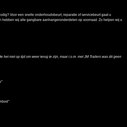
g? Voor een snelle onderhoudsbeurt, reparatie of servicebeurt gaat u
n hebben wij alle gangbare aanhangeronderdelen op voorraad. Zo helpen wij u
e het niet op tijd om weer terug te zijn, maar i.o.m. met JM Trailers was dit geen
s"
aanbod
"