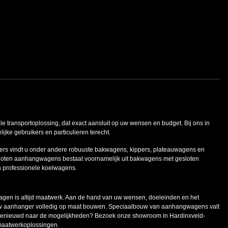
ale transportoplossing, dat exact aansluit op uw wensen en budget. Bij ons in
ke gebruikers en particulieren terecht.
ers vindt u onder andere robuuste bakwagens, kippers, plateauwagens en
oten aanhangwagens bestaat voornamelijk uit bakwagens met gesloten
n professionele koelwagens.
en is altijd maatwerk. Aan de hand van uw wensen, doeleinden en het
uw aanhanger volledig op maat bouwen. Speciaalbouw van aanhangwagens valt
 Benieuwd naar de mogelijkheden? Bezoek onze showroom in Hardinxveld-
maatwerkoplossingen.