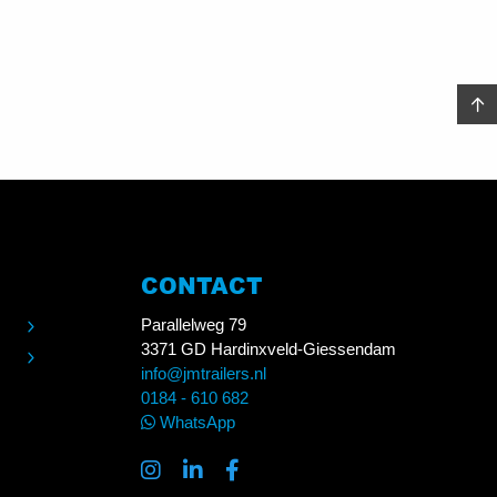
CONTACT
Parallelweg 79
3371 GD Hardinxveld-Giessendam
info@jmtrailers.nl
0184 - 610 682
WhatsApp