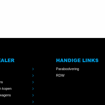
EALER
HANDIGE LINKS
Paraboolvering
RDW
ns
n kopen
wagens