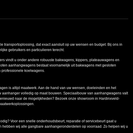
ale transportoplossing, dat exact aansluit op uw wensen en budget. Bij ons in
ke gebruikers en particulieren terecht.
ers vindt u onder andere robuuste bakwagens, kippers, plateauwagens en
oten aanhangwagens bestaat voornamelijk uit bakwagens met gesloten
n professionele koelwagens.
en is altijd maatwerk. Aan de hand van uw wensen, doeleinden en het
uw aanhanger volledig op maat bouwen. Speciaalbouw van aanhangwagens valt
 Benieuwd naar de mogelijkheden? Bezoek onze showroom in Hardinxveld-
maatwerkoplossingen.
g? Voor een snelle onderhoudsbeurt, reparatie of servicebeurt gaat u
n hebben wij alle gangbare aanhangeronderdelen op voorraad. Zo helpen wij u