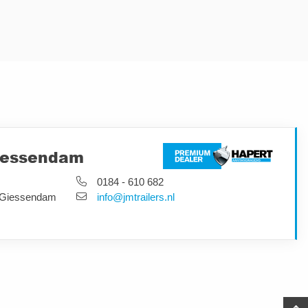
iessendam
0184 - 610 682
-Giessendam
info@jmtrailers.nl