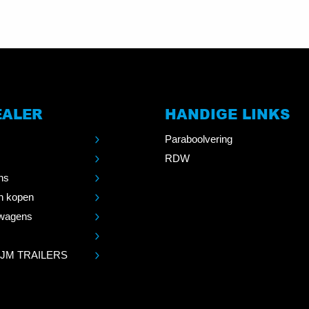
EALER
HANDIGE LINKS
Paraboolvering
RDW
ns
n kopen
wagens
 JM TRAILERS