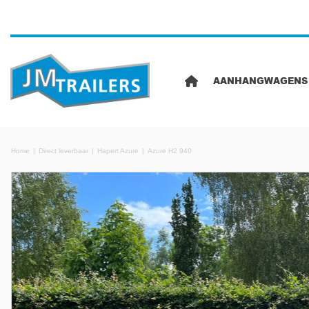
AANHANGWAGENS
Home
Direct leverbaar
Hapert Azure
Azure H2 940