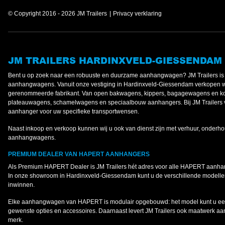
© Copyright 2016 - 2026 JM Trailers
Privacy verklaring
JM TRAILERS HARDINXVELD-GIESSENDAM
Bent u op zoek naar een robuuste en duurzame aanhangwagen? JM Trailers 
aanhangwagens. Vanuit onze vestiging in Hardinxveld-Giessendam verkopen 
gerenommeerde fabrikant. Van open bakwagens, kippers, bagagewagens en koe
plateauwagens, schamelwagens en speciaalbouw aanhangers. Bij JM Trailers v
aanhanger voor uw specifieke transportwensen.
Naast inkoop en verkoop kunnen wij u ook van dienst zijn met verhuur, onderho
aanhangwagens.
PREMIUM DEALER VAN HAPERT AANHANGERS
Als Premium HAPERT Dealer is JM Trailers hét adres voor alle HAPERT aanh
In onze showroom in Hardinxveld-Giessendam kunt u de verschillende modellen
inwinnen.
Elke aanhangwagen van HAPERT is modulair opgebouwd: het model kunt u een
gewenste opties en accessoires. Daarnaast levert JM Trailers ook maatwerk a
merk.