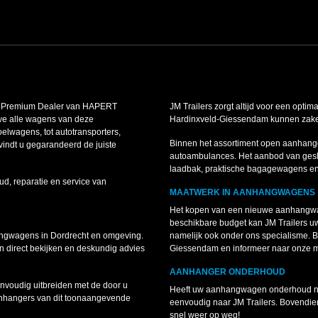
is Premium Dealer van HAPERT
JM Trailers zorgt altijd voor een optim
we alle wagens van deze
Hardinxveld-Giessendam kunnen zakelij
lwagens, tot autotransporters,
Binnen het assortiment open aanhang
indt u gegarandeerd de juiste
autoambulances. Het aanbod van gesl
laadbak, praktische bagagewagens e
ud, reparatie en service van
MAATWERK IN AANHANGWAGENS
Het kopen van een nieuwe aanhangwag
beschikbare budget kan JM Trailers 
angwagens in Dordrecht en omgeving.
namelijk ook onder ons specialisme.
 direct bekijken en deskundig advies
Giessendam en informeer naar onze 
AANHANGER ONDERHOUD
voudig uitbreiden met de door u
Heeft uw aanhangwagen onderhoud nodi
anhangers van dit toonaangevende
eenvoudig naar JM Trailers. Bovendie
snel weer op weg!