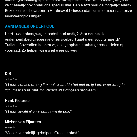
valt namelijk ook onder ons specialisme. Benieuwd naar de mogelijkheden?
Bezoek onze showroom in Hardinxveld-Giessendam en informeer naar onze
maatwerkoplossingen.
AANHANGER ONDERHOUD
Heeft uw aanhangwagen onderhoud nodig? Voor een snelle
onderhoudsbeurt, reparatie of servicebeurt gaat u eenvoudig naar JM
Trailers. Bovendien hebben wij alle gangbare aanhangeronderdelen op
voorraad. Zo helpen wij u snel weer op weg!
D B
⭐⭐⭐⭐⭐
"Goede service en erg flexibel. Ik haalde het niet op tijd om weer terug te
zijn, maar i.o.m. met JM Trailers was dit geen probleem
.
"
Henk Pieterse
⭐⭐⭐⭐⭐
"Goede kwaliteit voor een normale prijs"
Michon van Eijnatten
⭐⭐⭐⭐
"
Vlot en vriendelijk geholpen. Groot aanbod
"