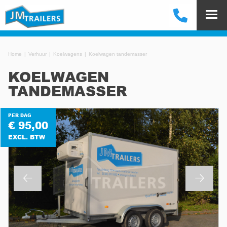
Home
Verhuur
Koelwagens
Koelwagen tandemasser
KOELWAGEN
TANDEMASSER
PER DAG
€ 95,00
EXCL. BTW