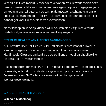
vestiging in Hardinxveld-Giessendam verkopen we alle wagens van deze
gerenommeerde fabrikant. Van open bakwagens, kippers, bagagewagens
en koelwagens, tot autotransporters, plateauwagens, schamelwagens en
speciaalbouw aanhangers. Bij JM Trailers vindt u gegarandeerd de juiste
aanhanger voor uw specifieke transportwensen.
Naast inkoop en verkoop kunnen wij u ook van dienst zijn met verhuur,
onderhoud, reparatie en service van aanhangwagens.
PREMIUM DEALER VAN HAPERT AANHANGERS
Als Premium HAPERT Dealer is JM Trailers hét adres voor alle HAPERT
aanhangwagens in Dordrecht en omgeving. In onze showroom in
Hardinxveld-Giessendam kunt u de verschillende modellen direct bekijken
en deskundig advies inwinnen.
Elke aanhangwagen van HAPERT is modulair opgebouwd: het model kunt u
eenvoudig uitbreiden met de door u gewenste opties en accessoires.
Daarnaast levert JM Trailers ook maatwerk aanhangers van dit
toonaangevende merk.
WAT ONZE KLANTEN ZEGGEN
Wim van Middelkoop
⭐⭐⭐⭐⭐