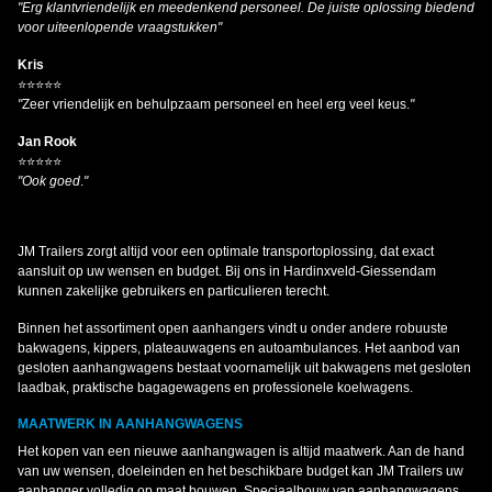
"Erg klantvriendelijk en meedenkend personeel. De juiste oplossing biedend
voor uiteenlopende vraagstukken"
Kris
⭐⭐⭐⭐⭐
"
Zeer vriendelijk en behulpzaam personeel en heel erg veel keus.
"
Jan Rook
⭐⭐⭐⭐⭐
"Ook goed
.
"
JM Trailers zorgt altijd voor een optimale transportoplossing, dat exact
aansluit op uw wensen en budget. Bij ons in Hardinxveld-Giessendam
kunnen zakelijke gebruikers en particulieren terecht.
Binnen het assortiment open aanhangers vindt u onder andere robuuste
bakwagens, kippers, plateauwagens en autoambulances. Het aanbod van
gesloten aanhangwagens bestaat voornamelijk uit bakwagens met gesloten
laadbak, praktische bagagewagens en professionele koelwagens.
MAATWERK IN AANHANGWAGENS
Het kopen van een nieuwe aanhangwagen is altijd maatwerk. Aan de hand
van uw wensen, doeleinden en het beschikbare budget kan JM Trailers uw
aanhanger volledig op maat bouwen. Speciaalbouw van aanhangwagens