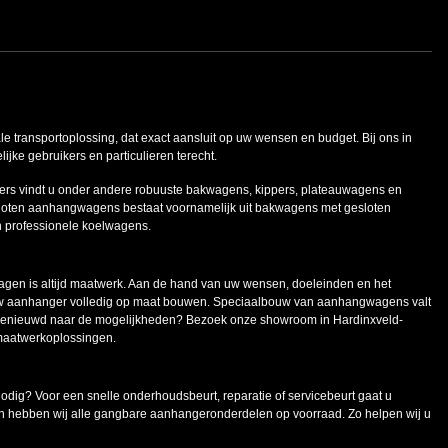
ale transportoplossing, dat exact aansluit op uw wensen en budget. Bij ons in
ke gebruikers en particulieren terecht.
ers vindt u onder andere robuuste bakwagens, kippers, plateauwagens en
oten aanhangwagens bestaat voornamelijk uit bakwagens met gesloten
n professionele koelwagens.
en is altijd maatwerk. Aan de hand van uw wensen, doeleinden en het
uw aanhanger volledig op maat bouwen. Speciaalbouw van aanhangwagens valt
 Benieuwd naar de mogelijkheden? Bezoek onze showroom in Hardinxveld-
maatwerkoplossingen.
g? Voor een snelle onderhoudsbeurt, reparatie of servicebeurt gaat u
n hebben wij alle gangbare aanhangeronderdelen op voorraad. Zo helpen wij u