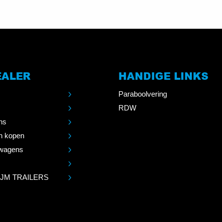
EALER
HANDIGE LINKS
Paraboolvering
RDW
ns
n kopen
wagens
 JM TRAILERS