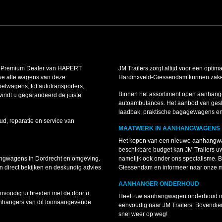
is Premium Dealer van HAPERT
JM Trailers zorgt altijd voor een optim
we alle wagens van deze
Hardinxveld-Giessendam kunnen zakelij
lwagens, tot autotransporters,
Binnen het assortiment open aanhang
indt u gegarandeerd de juiste
autoambulances. Het aanbod van gesl
laadbak, praktische bagagewagens e
ud, reparatie en service van
MAATWERK IN AANHANGWAGENS
Het kopen van een nieuwe aanhangwag
beschikbare budget kan JM Trailers 
angwagens in Dordrecht en omgeving.
namelijk ook onder ons specialisme.
 direct bekijken en deskundig advies
Giessendam en informeer naar onze 
AANHANGER ONDERHOUD
voudig uitbreiden met de door u
Heeft uw aanhangwagen onderhoud nodi
anhangers van dit toonaangevende
eenvoudig naar JM Trailers. Bovendie
snel weer op weg!