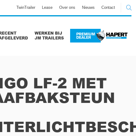
TwinTrailer
Lease
Over ons
Nieuws
Contact
RECENT
WERKEN BIJ
AFGELEVERD
JM TRAILERS
IGO LF-2 MET
AAFBAKSTEUN
HTERLICHTBESC