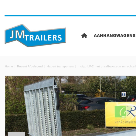
AANHANGWAGENS
Home
Recent Afgeleverd
Hapert transporters
Indigo LF-2 met graafbaksteun en achter