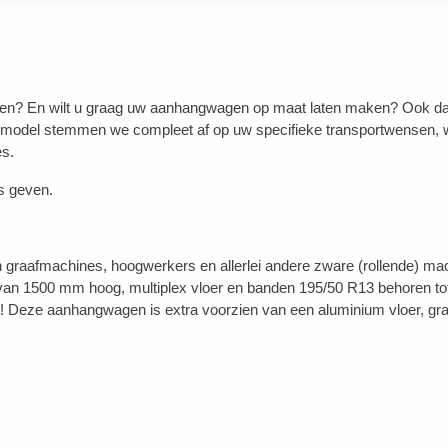
n? En wilt u graag uw aanhangwagen op maat laten maken? Ook dat is
 model stemmen we compleet af op uw specifieke transportwensen, w
es.
s geven.
an graafmachines, hoogwerkers en allerlei andere zware (rollende) ma
 van 1500 mm hoog, multiplex vloer en banden 195/50 R13 behoren tot 
eze aanhangwagen is extra voorzien van een aluminium vloer, graa