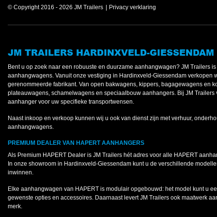
© Copyright 2016 - 2026 JM Trailers
Privacy verklaring
JM TRAILERS HARDINXVELD-GIESSENDAM
Bent u op zoek naar een robuuste en duurzame aanhangwagen? JM Trailers 
aanhangwagens. Vanuit onze vestiging in Hardinxveld-Giessendam verkopen 
gerenommeerde fabrikant. Van open bakwagens, kippers, bagagewagens en koe
plateauwagens, schamelwagens en speciaalbouw aanhangers. Bij JM Trailers v
aanhanger voor uw specifieke transportwensen.
Naast inkoop en verkoop kunnen wij u ook van dienst zijn met verhuur, onderho
aanhangwagens.
PREMIUM DEALER VAN HAPERT AANHANGERS
Als Premium HAPERT Dealer is JM Trailers hét adres voor alle HAPERT aanh
In onze showroom in Hardinxveld-Giessendam kunt u de verschillende modellen
inwinnen.
Elke aanhangwagen van HAPERT is modulair opgebouwd: het model kunt u een
gewenste opties en accessoires. Daarnaast levert JM Trailers ook maatwerk a
merk.