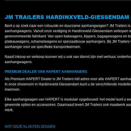
JM TRAILERS HARDINXVELD-GIESSENDAM
Bent u op zoek naar een robuuste en duurzame aanhangwagen? JM Trailers 
aanhangwagens. Vanuit onze vestiging in Hardinxveld-Giessendam verkopen 
gerenommeerde fabrikant. Van open bakwagens, kippers, bagagewagens en koe
plateauwagens, schamelwagens en speciaalbouw aanhangers. Bij JM Trailers v
aanhanger voor uw specifieke transportwensen.
Naast inkoop en verkoop kunnen wij u ook van dienst zijn met verhuur, onderho
aanhangwagens.
PREMIUM DEALER VAN HAPERT AANHANGERS
Als Premium HAPERT Dealer is JM Trailers hét adres voor alle HAPERT aanh
In onze showroom in Hardinxveld-Giessendam kunt u de verschillende modellen
inwinnen.
Elke aanhangwagen van HAPERT is modulair opgebouwd: het model kunt u een
gewenste opties en accessoires. Daarnaast levert JM Trailers ook maatwerk a
merk.
WAT ONZE KLANTEN ZEGGEN