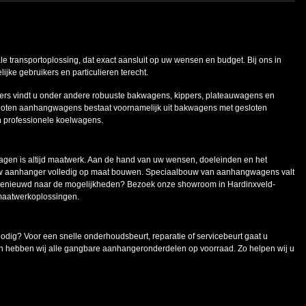
ale transportoplossing, dat exact aansluit op uw wensen en budget. Bij ons in
ke gebruikers en particulieren terecht.
ers vindt u onder andere robuuste bakwagens, kippers, plateauwagens en
oten aanhangwagens bestaat voornamelijk uit bakwagens met gesloten
n professionele koelwagens.
en is altijd maatwerk. Aan de hand van uw wensen, doeleinden en het
uw aanhanger volledig op maat bouwen. Speciaalbouw van aanhangwagens valt
 Benieuwd naar de mogelijkheden? Bezoek onze showroom in Hardinxveld-
maatwerkoplossingen.
g? Voor een snelle onderhoudsbeurt, reparatie of servicebeurt gaat u
n hebben wij alle gangbare aanhangeronderdelen op voorraad. Zo helpen wij u