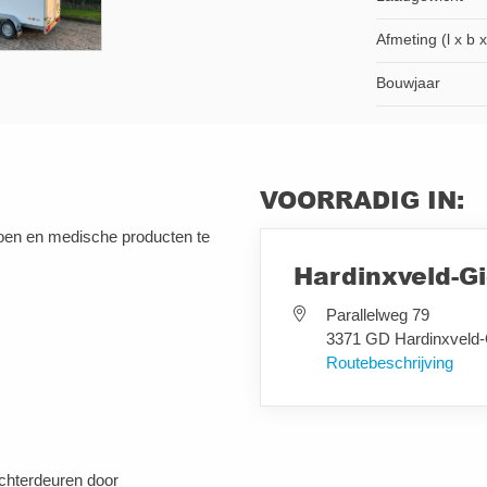
Afmeting (l x b x
Bouwjaar
VOORRADIG IN:
roen en medische producten te
Hardinxveld-G
Parallelweg 79
3371 GD Hardinxveld
Routebeschrijving
achterdeuren door