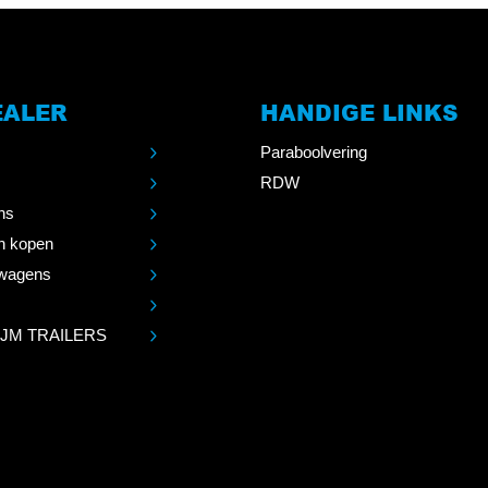
EALER
HANDIGE LINKS
Paraboolvering
RDW
ns
n kopen
wagens
 JM TRAILERS