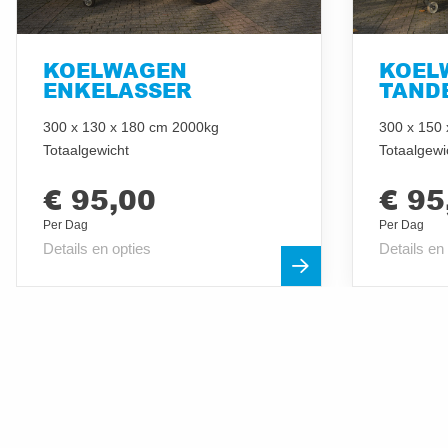
KOELWAGEN
KOEL
ENKELASSER
TAND
300 x 130 x 180 cm 2000kg
300 x 150
Totaalgewicht
Totaalgewi
€ 95,00
€ 95
Per Dag
Per Dag
Details en opties
Details en