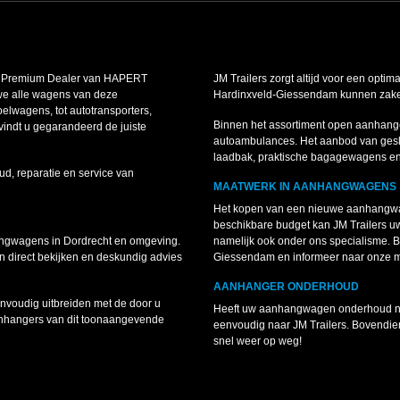
is Premium Dealer van HAPERT
JM Trailers zorgt altijd voor een optim
we alle wagens van deze
Hardinxveld-Giessendam kunnen zakelij
lwagens, tot autotransporters,
Binnen het assortiment open aanhang
indt u gegarandeerd de juiste
autoambulances. Het aanbod van gesl
laadbak, praktische bagagewagens e
ud, reparatie en service van
MAATWERK IN AANHANGWAGENS
Het kopen van een nieuwe aanhangwag
beschikbare budget kan JM Trailers 
angwagens in Dordrecht en omgeving.
namelijk ook onder ons specialisme.
 direct bekijken en deskundig advies
Giessendam en informeer naar onze 
AANHANGER ONDERHOUD
voudig uitbreiden met de door u
Heeft uw aanhangwagen onderhoud nodi
anhangers van dit toonaangevende
eenvoudig naar JM Trailers. Bovendie
snel weer op weg!