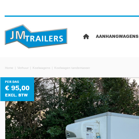
AANHANGWAGENS
Home
Verhuur
Koelwagens
Koelwagen tandemasser
PER DAG
€ 95,00
EXCL. BTW