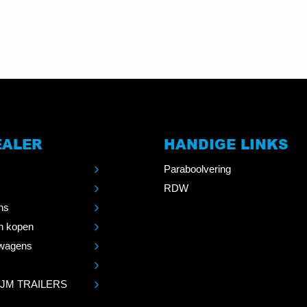
EALER
HANDIGE LINKS
Paraboolvering
RDW
ns
n kopen
wagens
 JM TRAILERS