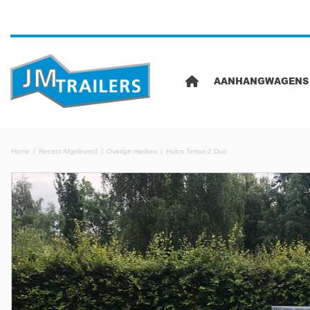
AANHANGWAGENS
Home
Recent Afgeleverd
Overige merken
Hulco Terrax-2 Duo