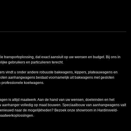
ale transportoplossing, dat exact aansluit op uw wensen en budget. Bij ons in
ke gebruikers en particulieren terecht.
ers vindt u onder andere robuuste bakwagens, kippers, plateauwagens en
oten aanhangwagens bestaat voornamelijk uit bakwagens met gesloten
n professionele koelwagens.
en is altijd maatwerk. Aan de hand van uw wensen, doeleinden en het
uw aanhanger volledig op maat bouwen. Speciaalbouw van aanhangwagens valt
 Benieuwd naar de mogelijkheden? Bezoek onze showroom in Hardinxveld-
maatwerkoplossingen.