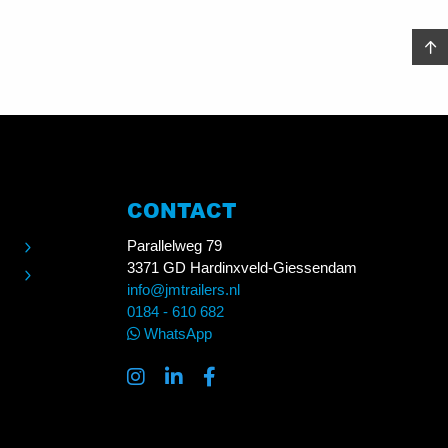
CONTACT
Parallelweg 79
3371 GD Hardinxveld-Giessendam
info@jmtrailers.nl
0184 - 610 682
WhatsApp