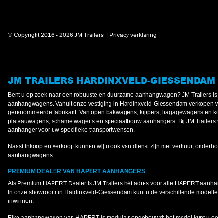
© Copyright 2016 - 2026 JM Trailers
Privacy verklaring
JM TRAILERS HARDINXVELD-GIESSENDAM
Bent u op zoek naar een robuuste en duurzame aanhangwagen? JM Trailers 
aanhangwagens. Vanuit onze vestiging in Hardinxveld-Giessendam verkopen 
gerenommeerde fabrikant. Van open bakwagens, kippers, bagagewagens en koe
plateauwagens, schamelwagens en speciaalbouw aanhangers. Bij JM Trailers v
aanhanger voor uw specifieke transportwensen.
Naast inkoop en verkoop kunnen wij u ook van dienst zijn met verhuur, onderho
aanhangwagens.
PREMIUM DEALER VAN HAPERT AANHANGERS
Als Premium HAPERT Dealer is JM Trailers hét adres voor alle HAPERT aanh
In onze showroom in Hardinxveld-Giessendam kunt u de verschillende modellen
inwinnen.
Elke aanhangwagen van HAPERT is modulair opgebouwd: het model kunt u een