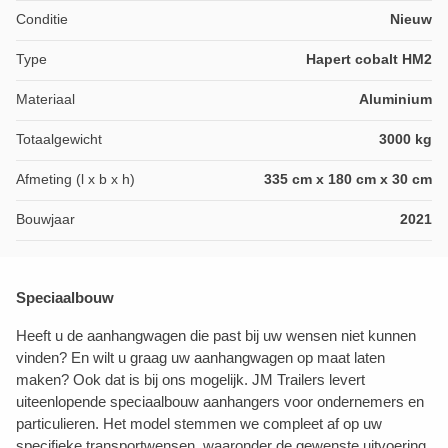
Conditie
Nieuw
Type
Hapert cobalt HM2
Materiaal
Aluminium
Totaalgewicht
3000 kg
Afmeting (l x b x h)
335 cm x 180 cm x 30 cm
Bouwjaar
2021
Speciaalbouw
Heeft u de aanhangwagen die past bij uw wensen niet kunnen
vinden? En wilt u graag uw aanhangwagen op maat laten
maken? Ook dat is bij ons mogelijk. JM Trailers levert
uiteenlopende speciaalbouw aanhangers voor ondernemers en
particulieren. Het model stemmen we compleet af op uw
specifieke transportwensen, waaronder de gewenste uitvoering,