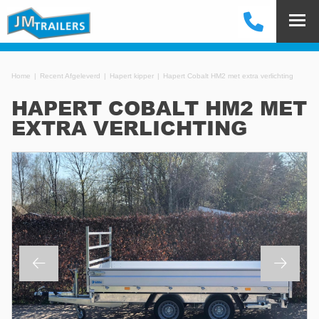
Home
Recent Afgeleverd
Hapert kipper
Hapert Cobalt HM2 met extra verlichting
HAPERT COBALT HM2 MET
EXTRA VERLICHTING