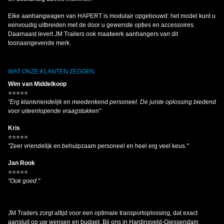
Elke aanhangwagen van HAPERT is modulair opgebouwd: het model kunt u
eenvoudig uitbreiden met de door u gewenste opties en accessoires.
Daarnaast levert JM Trailers ook maatwerk aanhangers van dit
toonaangevende merk.
WAT ONZE KLANTEN ZEGGEN
Wim van Middelkoop
⭐⭐⭐⭐⭐
"Erg klantvriendelijk en meedenkend personeel. De juiste oplossing biedend
voor uiteenlopende vraagstukken"
Kris
⭐⭐⭐⭐⭐
"
Zeer vriendelijk en behulpzaam personeel en heel erg veel keus.
"
Jan Rook
⭐⭐⭐⭐⭐
"Ook goed
.
"
JM Trailers zorgt altijd voor een optimale transportoplossing, dat exact
aansluit op uw wensen en budget. Bij ons in Hardinxveld-Giessendam