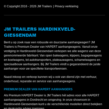
© Copyright 2016 - 2026 JM Trailers
Privacy verklaring
JM TRAILERS HARDINXVELD-
GIESSENDAM
Bent u op zoek naar een robuuste en duurzame aanhangwagen? JM
Trailers is Premium Dealer van HAPERT aanhangwagens. Vanuit onze
vestiging in Hardinxveld-Giessendam verkopen we alle wagens van deze
gerenommeerde fabrikant. Van open bakwagens, kippers, bagagewagens
en koelwagens, tot autotransporters, plateauwagens, schamelwagens en
speciaalbouw aanhangers. Bij JM Trailers vindt u gegarandeerd de juiste
aanhanger voor uw specifieke transportwensen.
Naast inkoop en verkoop kunnen wij u ook van dienst zijn met verhuur,
onderhoud, reparatie en service van aanhangwagens.
PREMIUM DEALER VAN HAPERT AANHANGERS
Als Premium HAPERT Dealer is JM Trailers hét adres voor alle HAPERT
aanhangwagens in Dordrecht en omgeving. In onze showroom in
Hardinxveld-Giessendam kunt u de verschillende modellen direct bekijken
en deskundig advies inwinnen.